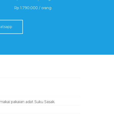
Rp 1.790.000 / orang
atsapp
akai pakaian adat Suku Sasak.