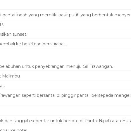
-pantai indah yang memiliki pasir putih yang berbentuk menyer
P.
sikan sunset.
bali ke hotel dan beristirahat..
 pelabuhan untuk penyebrangan menuju Gili Trawangan.
it Malimbu
at.
i Trawangan seperti bersantai di pinggir pantai, bersepeda menge
 dan singgah sebentar untuk berfoto di Pantai Nipah atau Hu
bali ke hotel.