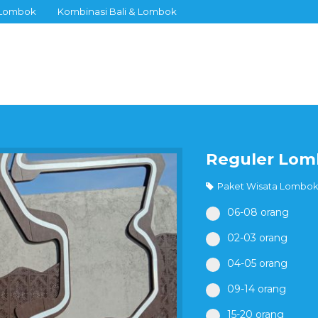
 Lombok
Kombinasi Bali & Lombok
Reguler Lom
Paket Wisata Lombok
06-08 orang
02-03 orang
04-05 orang
09-14 orang
15-20 orang