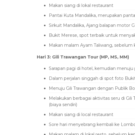
Makan siang di lokal restaurant
Pantai Kuta Mandalika, merupakan pantai
Sirkuit Mandalika, Ajang balapan motor G
Bukit Merese, spot terbaik untuk menyak
Makan malam Ayam Taliwang, sebelum kem
Hari 3:
Gili Trawangan Tour (MP, MS, MM)
Sarapan pagi di hotel, kemudian menuju
Dalam perjalan singgah di spot foto Buk
Menuju Gili Trawangan dengan Publik Bo
Melakukan berbagai aktivitas seru di Gil
(biaya sendiri)
Makan siang di local restaurant
Sore hari menyebrang kembali ke Lombok
Makan malam di lokal resto, sebelum kem