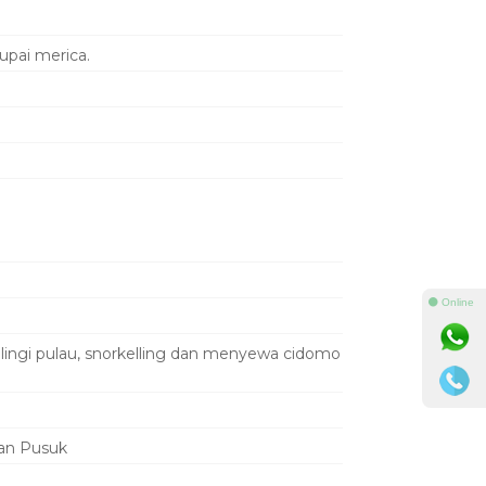
upai merica.
⚫ Online
lilingi pulau, snorkelling dan menyewa cidomo
tan Pusuk