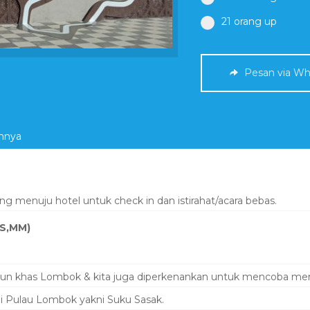
21 orang up
Pesan via Wh
innya
g menuju hotel untuk check in dan istirahat/acara bebas.
MS,MM)
nun khas Lombok & kita juga diperkenankan untuk mencoba mem
 Pulau Lombok yakni Suku Sasak.