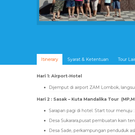
Itinerary
Syarat & Ketentuan
Tour La
Hari 1: Airport-Hotel
Dijemput di airport ZAM Lombok, langsun
Hari 2 : Sasak – Kuta Mandalika Tour (MP,
Sarapan pagi di hotel. Start tour menuju :
Desa Sukarara,pusat pembuatan kain te
Desa Sade, perkampungan penduduk asli