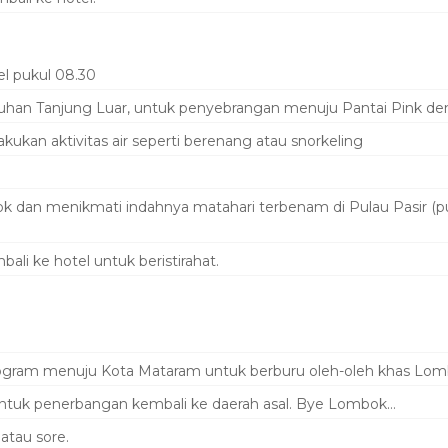
el pukul 08.30
uhan Tanjung Luar, untuk penyebrangan menuju Pantai Pink de
akukan aktivitas air seperti berenang atau snorkeling
 dan menikmati indahnya matahari terbenam di Pulau Pasir (pul
ali ke hotel untuk beristirahat.
program menuju Kota Mataram untuk berburu oleh-oleh khas Lo
tuk penerbangan kembali ke daerah asal. Bye Lombok…
atau sore.