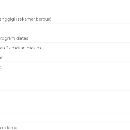
enggigi (sekamar berdua)
program diatas
 dan 3x makan malam.
an
.
n cidomo